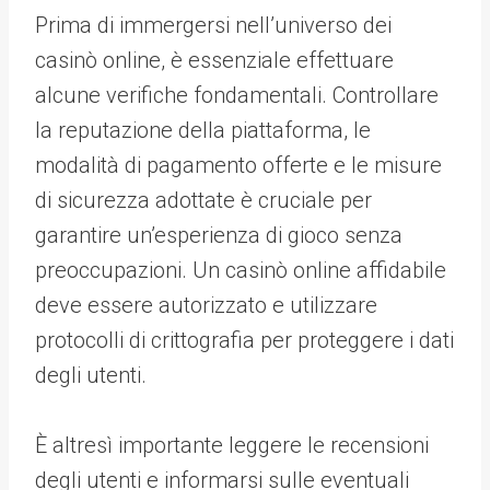
Prima di immergersi nell’universo dei
casinò online, è essenziale effettuare
alcune verifiche fondamentali. Controllare
la reputazione della piattaforma, le
modalità di pagamento offerte e le misure
di sicurezza adottate è cruciale per
garantire un’esperienza di gioco senza
preoccupazioni. Un casinò online affidabile
deve essere autorizzato e utilizzare
protocolli di crittografia per proteggere i dati
degli utenti.
È altresì importante leggere le recensioni
degli utenti e informarsi sulle eventuali