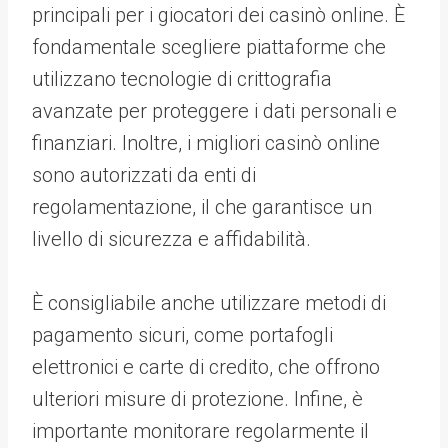
principali per i giocatori dei casinò online. È
fondamentale scegliere piattaforme che
utilizzano tecnologie di crittografia
avanzate per proteggere i dati personali e
finanziari. Inoltre, i migliori casinò online
sono autorizzati da enti di
regolamentazione, il che garantisce un
livello di sicurezza e affidabilità.
È consigliabile anche utilizzare metodi di
pagamento sicuri, come portafogli
elettronici e carte di credito, che offrono
ulteriori misure di protezione. Infine, è
importante monitorare regolarmente il