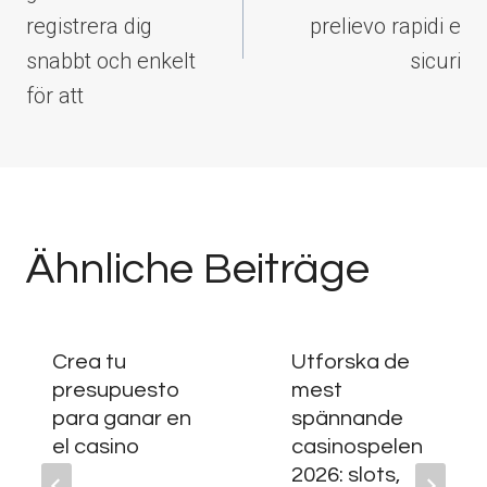
registrera dig
prelievo rapidi e
snabbt och enkelt
sicuri
för att
Ähnliche Beiträge
Crea tu
Utforska de
presupuesto
mest
para ganar en
spännande
el casino
casinospelen
2026: slots,