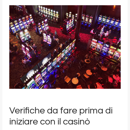
Verifiche da fare prima di
iniziare con il casinò