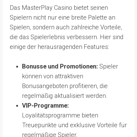
Das MasterPlay Casino bietet seinen
Spielern nicht nur eine breite Palette an
Spielen, sondern auch zahlreiche Vorteile,
die das Spielerlebnis verbessern. Hier sind
einige der herausragenden Features:
Bonusse und Promotionen:
Spieler
können von attraktiven
Bonusangeboten profitieren, die
regelmäßig aktualisiert werden.
VIP-Programme:
Loyalitätsprogramme bieten
Treuepunkte und exklusive Vorteile für
regelmäßige Spieler.