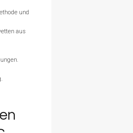
ethode und
etten aus
dungen.
g.
ten