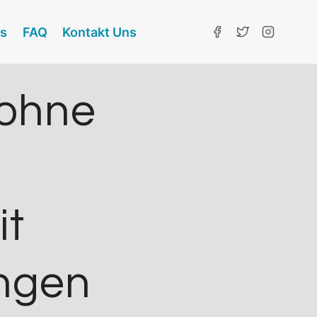
ns
FAQ
Kontakt Uns
 ohne
it
ungen