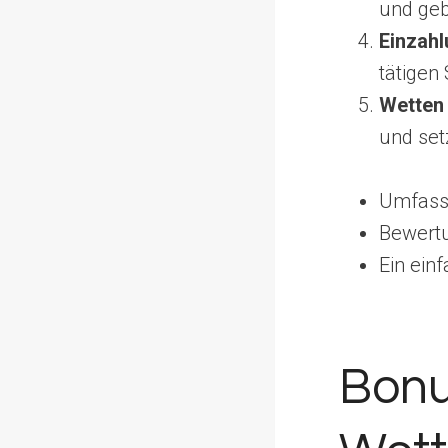
und geb
Einzahl
tätigen 
Wetten 
und set
Umfasse
Bewertu
Ein einf
Bonu