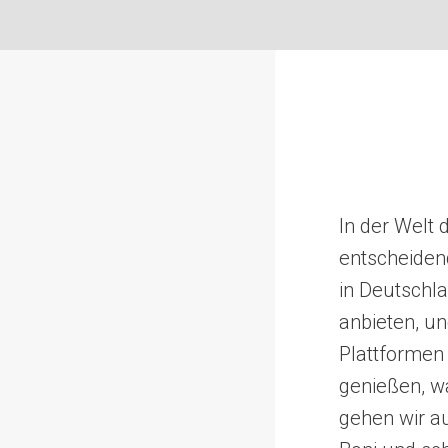
In der Welt 
entscheiden
in Deutschla
anbieten, un
Plattformen
genießen, wa
gehen wir au