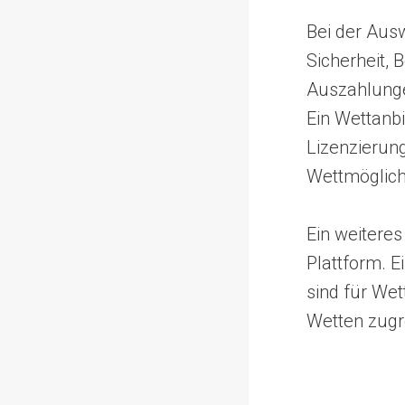
Bei der Ausw
Sicherheit,
Auszahlungen
Ein Wettanbi
Lizenzierun
Wettmöglich
Ein weiteres
Plattform. E
sind für Wet
Wetten zugr