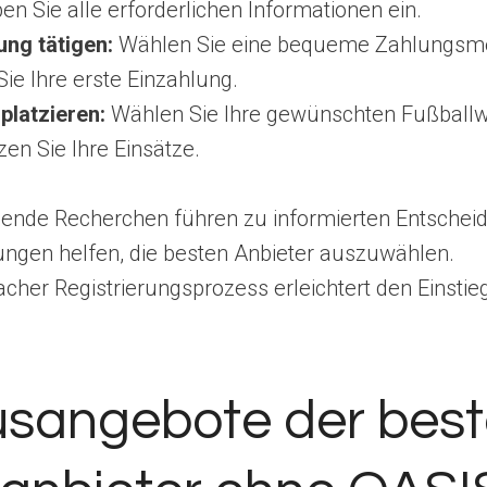
en Sie alle erforderlichen Informationen ein.
ung tätigen:
Wählen Sie eine bequeme Zahlungsm
Sie Ihre erste Einzahlung.
platzieren:
Wählen Sie Ihre gewünschten Fußballw
zen Sie Ihre Einsätze.
nde Recherchen führen zu informierten Entschei
ngen helfen, die besten Anbieter auszuwählen.
acher Registrierungsprozess erleichtert den Einstie
sangebote der bes