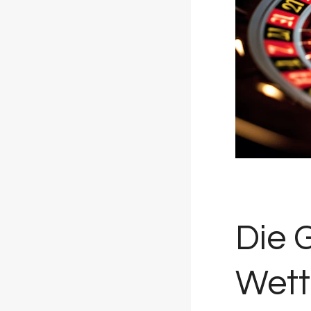
Die 
Wett