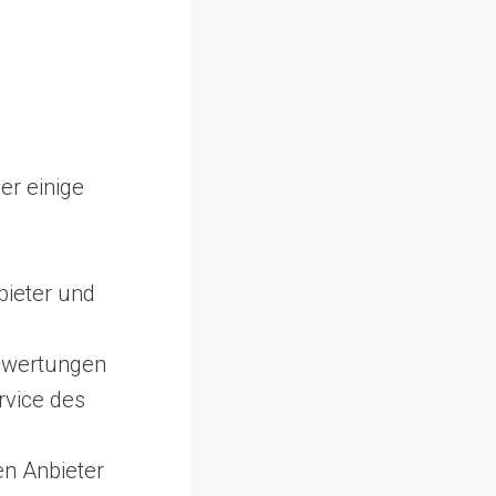
er einige
bieter und
.
ewertungen
rvice des
en Anbieter