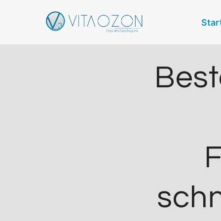
Zum
Star
Inhalt
springen
Best
F
schn