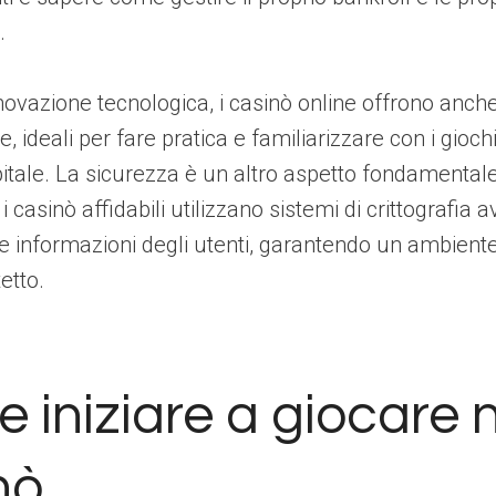
.
nnovazione tecnologica, i casinò online offrono anch
e, ideali per fare pratica e familiarizzare con i gioc
pitale. La sicurezza è un altro aspetto fondamental
i casinò affidabili utilizzano sistemi di crittografia 
e informazioni degli utenti, garantendo un ambiente
etto.
 iniziare a giocare 
nò