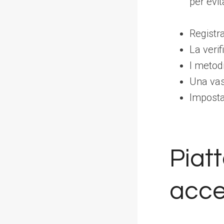
per evit
Registra
La verif
I metod
Una vast
Imposta
Piat
acce