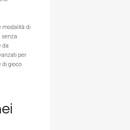
e modalità di
hi senza
e da
avanzati per
 di gioco
nei