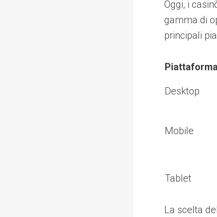
Oggi, i casi
gamma di opz
principali p
Piattaform
Desktop
Mobile
Tablet
La scelta de