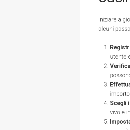
Iniziare a g
alcuni passa
Registr
utente 
Verifica
possono
Effettu
importo 
Scegli i
vivo e i
Imposta