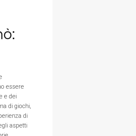
nò:
e
no essere
e e dei
a di giochi,
sperienza di
gli aspetti
prie