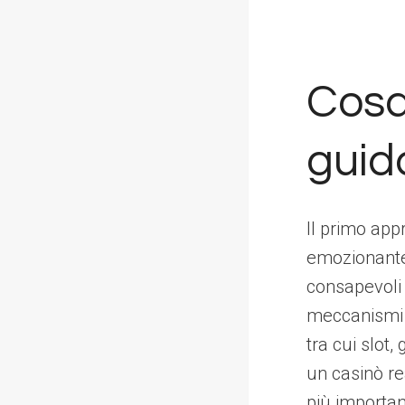
Cosa
guid
Il primo appr
emozionante 
consapevoli d
meccanismi 
tra cui slot,
un casinò re
più importan