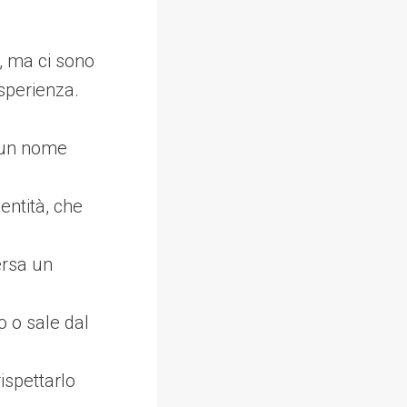
, ma ci sono
esperienza.
o un nome
entità, che
ersa un
lo o sale dal
rispettarlo