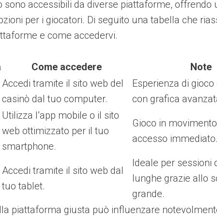
nò sono accessibili da diverse piattaforme, offrendo
ioni per i giocatori. Di seguito una tabella che ria
iattaforme e come accedervi.
a
Come accedere
Note
Accedi tramite il sito web del
Esperienza di gioco
casinò dal tuo computer.
con grafica avanzat
Utilizza l’app mobile o il sito
Gioco in movimento
web ottimizzato per il tuo
accesso immediato
smartphone.
Ideale per sessioni 
Accedi tramite il sito web dal
lunghe grazie allo 
tuo tablet.
grande.
lla piattaforma giusta può influenzare notevolment