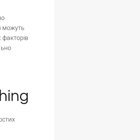
но
кі можуть
 факторів
льно
shing
остих