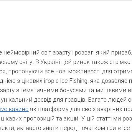
 неймовірний світ азарту і розваг, який приваб
всьому світу. В Україні цей ринок також стрімко
ся, пропонуючи все нові можливості для отри
днією з цікавих ігор є Ice Fishing, яка дозволяє
зарту з тематичними бонусами та миттєвими 
унікальний досвід для гравців. Багато людей 
Live казино
як платформу для своїх азартних пр
ч цікавих пропозицій та акцій. У цій статті ми р
екти, які варто знати перед початком гри в Ice F