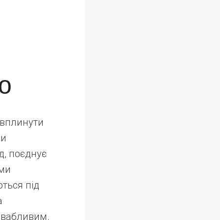
о
 вплинути
ри
ад, поєднує
ими
ться під
а
ивабливим.