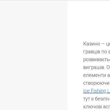
Казино – це
гравців по 
розвиваєть
виграшів. О
елементи а
створюючи 
Ice Fishing 
тут є безлі
ключові асп