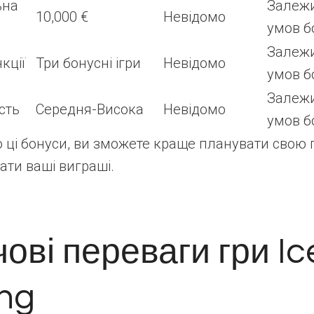
ьна
Залежи
10,000 €
Невідомо
умов б
Залежи
кції
Три бонусні ігри
Невідомо
умов б
Залежи
сть
Середня-Висока
Невідомо
умов б
 ці бонуси, ви зможете краще планувати свою г
ати ваші виграші.
ові переваги гри Ic
ing