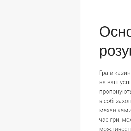
Осно
розу
Гра в кази
на ваш успі
пропонуютьс
в собі зах
механіками
час гри, м
можливості