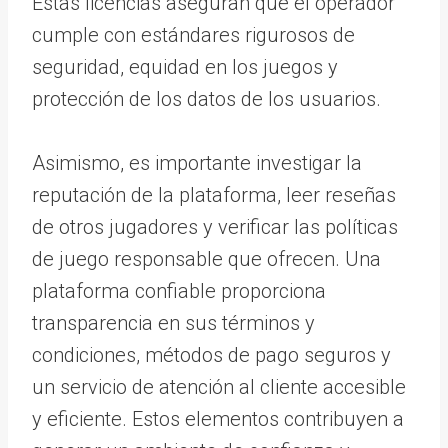
Estas licencias aseguran que el operador
cumple con estándares rigurosos de
seguridad, equidad en los juegos y
protección de los datos de los usuarios.
Asimismo, es importante investigar la
reputación de la plataforma, leer reseñas
de otros jugadores y verificar las políticas
de juego responsable que ofrecen. Una
plataforma confiable proporciona
transparencia en sus términos y
condiciones, métodos de pago seguros y
un servicio de atención al cliente accesible
y eficiente. Estos elementos contribuyen a