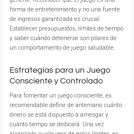
forma de entretenimiento y no una fuente
de ingresos garantizada es crucial.
Establecer presupuestos, límites de tiempo
y saber cuándo detenerse son pilares de
un comportamiento de juego saludable.
Estrategias para un Juego
Consciente y Controlado
Para fomentar un juego consciente, es
recomendable definir de antemano cuánto
dinero se está dispuesto a arriesgar y
cuánto tiempo se dedicará. Una vez
alcanzado cualquiera de estos límites, es