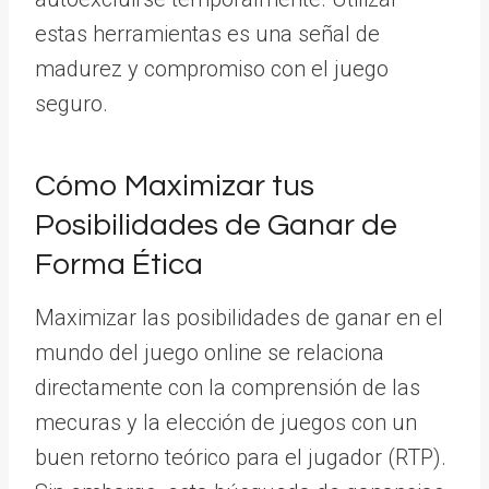
estas herramientas es una señal de
madurez y compromiso con el juego
seguro.
Cómo Maximizar tus
Posibilidades de Ganar de
Forma Ética
Maximizar las posibilidades de ganar en el
mundo del juego online se relaciona
directamente con la comprensión de las
mecuras y la elección de juegos con un
buen retorno teórico para el jugador (RTP).