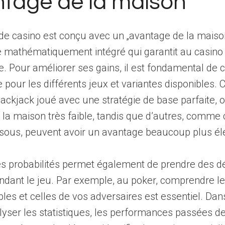
ntage de la maison
de casino est conçu avec un „avantage de la maison
 mathématiquement intégré qui garantit au casino u
e. Pour améliorer ses gains, il est fondamental de
 pour les différents jeux et variantes disponibles. C
ckjack joué avec une stratégie de base parfaite, o
la maison très faible, tandis que d’autres, comme 
sous, peuvent avoir un avantage beaucoup plus él
es probabilités permet également de prendre des d
ndant le jeu. Par exemple, au poker, comprendre l
les et celles de vos adversaires est essentiel. Dans
alyser les statistiques, les performances passées d