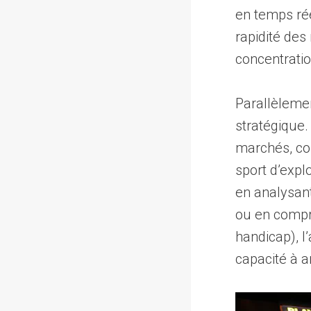
en temps rée
rapidité des
concentratio
Parallèlemen
stratégique.
marchés, c
sport d’expl
en analysant
ou en compre
handicap), l
capacité à a