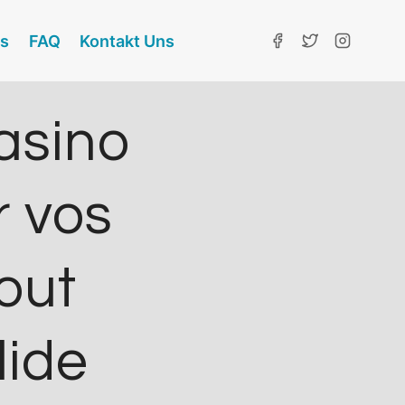
ns
FAQ
Kontakt Uns
casino
r vos
tout
lide