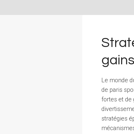
Strat
gains
Le monde du 
de paris spo
fortes et de
divertisseme
stratégies é
mécanismes 