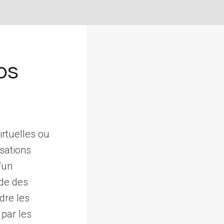
os
irtuelles ou
sations
’un
ude des
dre les
par les