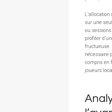
L’allocation
sur une seul
ou sessions.
profiter d’u
fructueuse.
nécessaire p
compris en f
joueurs loc
Analy