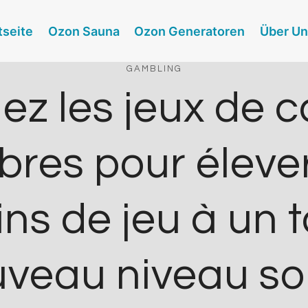
tseite
Ozon Sauna
Ozon Generatoren
Über U
GAMBLING
ez les jeux de 
bres pour éleve
ns de jeu à un 
veau niveau so