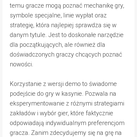
temu gracze mogą poznać mechanikę gry,
symbole specjalne, linie wypłat oraz
strategię, która najlepiej sprawdza się w
danym tytule. Jest to doskonałe narzędzie
dla początkujących, ale również dla
doświadczonych graczy chcących poznać
nowości.
Korzystanie z wersji demo to świadome
podejście do gry w kasynie. Pozwala na
eksperymentowanie z różnymi strategiami
zakładów i wybór gier, które faktycznie
odpowiadają indywidualnym preferencjom
gracza. Zanim zdecydujemy się na grę na