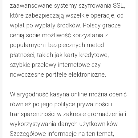
zaawansowane systemy szyfrowania SSL,
które zabezpieczają wszelkie operacje, od
wpłat po wypłaty środków. Polscy gracze
cenią sobie możliwość korzystania z
popularnych i bezpiecznych metod
płatności, takich jak karty kredytowe,
szybkie przelewy internetowe czy
nowoczesne portfele elektroniczne.
Wiarygodność kasyna online można ocenić
również po jego polityce prywatności i
transparentności w zakresie gromadzenia i
wykorzystywania danych użytkowników.
Szczegółowe informacje na ten temat,