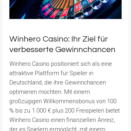
Winhero Casino: Ihr Ziel für
verbesserte Gewinnchancen
Winhero Casino positioniert sich als eine
attraktive Plattform für Spieler in
Deutschland, die ihre Gewinnchancen
optimieren möchten. Mit einem
großzügigen Willkommensbonus von 100
% bis zu 1.000 € plus 200 Freispielen bietet
Winhero Casino einen finanziellen Anreiz,
der es Spielern ermöglicht, mit einem