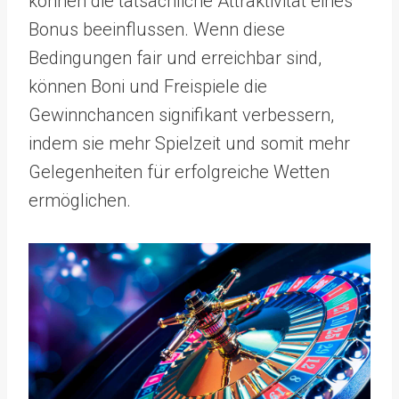
können die tatsächliche Attraktivität eines
Bonus beeinflussen. Wenn diese
Bedingungen fair und erreichbar sind,
können Boni und Freispiele die
Gewinnchancen signifikant verbessern,
indem sie mehr Spielzeit und somit mehr
Gelegenheiten für erfolgreiche Wetten
ermöglichen.