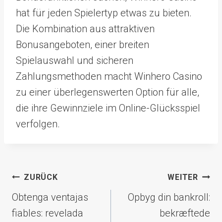
hat für jeden Spielertyp etwas zu bieten.
Die Kombination aus attraktiven
Bonusangeboten, einer breiten
Spielauswahl und sicheren
Zahlungsmethoden macht Winhero Casino
zu einer überlegenswerten Option für alle,
die ihre Gewinnziele im Online-Glücksspiel
verfolgen.
Beitragsnavigation
ZURÜCK
WEITER
Obtenga ventajas
Opbyg din bankroll:
fiables: revelada
bekræftede