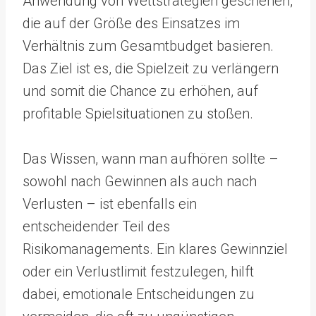
Anwendung von Wettstrategien geschehen,
die auf der Größe des Einsatzes im
Verhältnis zum Gesamtbudget basieren.
Das Ziel ist es, die Spielzeit zu verlängern
und somit die Chance zu erhöhen, auf
profitable Spielsituationen zu stoßen.
Das Wissen, wann man aufhören sollte –
sowohl nach Gewinnen als auch nach
Verlusten – ist ebenfalls ein
entscheidender Teil des
Risikomanagements. Ein klares Gewinnziel
oder ein Verlustlimit festzulegen, hilft
dabei, emotionale Entscheidungen zu