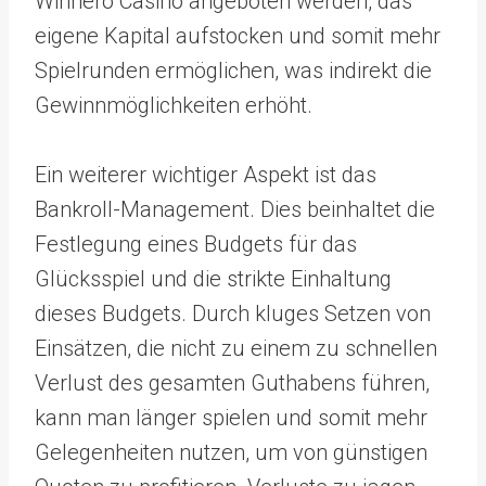
Winhero Casino angeboten werden, das
eigene Kapital aufstocken und somit mehr
Spielrunden ermöglichen, was indirekt die
Gewinnmöglichkeiten erhöht.
Ein weiterer wichtiger Aspekt ist das
Bankroll-Management. Dies beinhaltet die
Festlegung eines Budgets für das
Glücksspiel und die strikte Einhaltung
dieses Budgets. Durch kluges Setzen von
Einsätzen, die nicht zu einem zu schnellen
Verlust des gesamten Guthabens führen,
kann man länger spielen und somit mehr
Gelegenheiten nutzen, um von günstigen