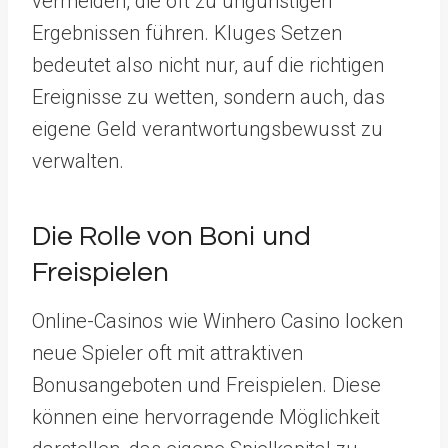
vermeiden, die oft zu ungünstigen
Ergebnissen führen. Kluges Setzen
bedeutet also nicht nur, auf die richtigen
Ereignisse zu wetten, sondern auch, das
eigene Geld verantwortungsbewusst zu
verwalten.
Die Rolle von Boni und
Freispielen
Online-Casinos wie Winhero Casino locken
neue Spieler oft mit attraktiven
Bonusangeboten und Freispielen. Diese
können eine hervorragende Möglichkeit