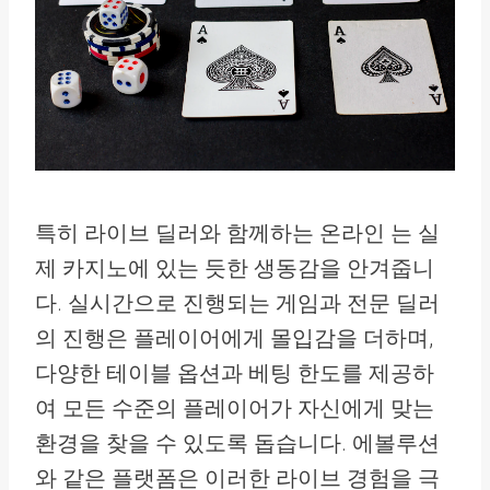
특히 라이브 딜러와 함께하는 온라인 는 실
제 카지노에 있는 듯한 생동감을 안겨줍니
다. 실시간으로 진행되는 게임과 전문 딜러
의 진행은 플레이어에게 몰입감을 더하며,
다양한 테이블 옵션과 베팅 한도를 제공하
여 모든 수준의 플레이어가 자신에게 맞는
환경을 찾을 수 있도록 돕습니다. 에볼루션
와 같은 플랫폼은 이러한 라이브 경험을 극