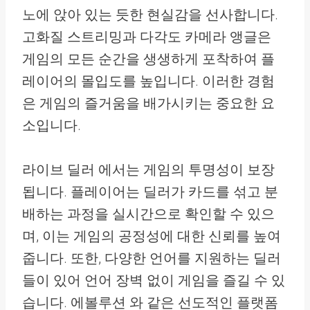
노에 앉아 있는 듯한 현실감을 선사합니다.
고화질 스트리밍과 다각도 카메라 앵글은
게임의 모든 순간을 생생하게 포착하여 플
레이어의 몰입도를 높입니다. 이러한 경험
은 게임의 즐거움을 배가시키는 중요한 요
소입니다.
라이브 딜러 에서는 게임의 투명성이 보장
됩니다. 플레이어는 딜러가 카드를 섞고 분
배하는 과정을 실시간으로 확인할 수 있으
며, 이는 게임의 공정성에 대한 신뢰를 높여
줍니다. 또한, 다양한 언어를 지원하는 딜러
들이 있어 언어 장벽 없이 게임을 즐길 수 있
습니다. 에볼루션 와 같은 선도적인 플랫폼