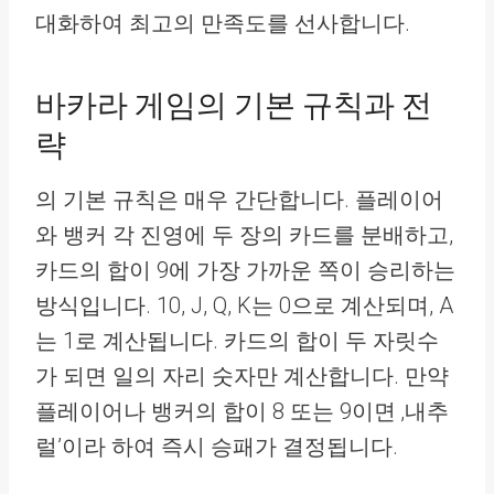
대화하여 최고의 만족도를 선사합니다.
바카라 게임의 기본 규칙과 전
략
의 기본 규칙은 매우 간단합니다. 플레이어
와 뱅커 각 진영에 두 장의 카드를 분배하고,
카드의 합이 9에 가장 가까운 쪽이 승리하는
방식입니다. 10, J, Q, K는 0으로 계산되며, A
는 1로 계산됩니다. 카드의 합이 두 자릿수
가 되면 일의 자리 숫자만 계산합니다. 만약
플레이어나 뱅커의 합이 8 또는 9이면 ‚내추
럴’이라 하여 즉시 승패가 결정됩니다.