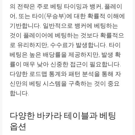
의 전략은 주로 베팅 타이밍과 뱅커, 플레이
어, 또는 타이(무승부)에 대한 확률적 이해에
기반합니다. 일반적으로 뱅커에 베팅하는
것이 플레이어에 베팅하는 것보다 확률적으
로 유리하지만, 수수료가 발생합니다. 타이
베팅은 높은 배당률을 제공하지만, 발생 확
률이 매우 낮아 신중한 접근이 필요합니다.
다양한 로드맵 통계와 패턴 분석을 통해 자
신만의 베팅 시스템을 구축하는 것이 중요
합니다.
다양한 바카라 테이블과 베팅
옵션