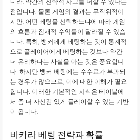
니라, 약간의 전략적 사고를 더할 수 있다는
점입니다. 물론 게임의 결과는 무작위적이
지만, 어떤 베팅을 선택하느냐에 따라 게임
의 흐름과 잠재적 수익률이 달라질 수 있습
니다. 특히, 뱅커에게 베팅하는 것이 통계적
으로 플레이어에게 베팅하는 것보다 약간
더 유리하다는 사실을 아는 것은 중요합니
다. 하지만 뱅커 베팅에는 수수료가 부과되
는 경우가 많으므로, 이에 대한 이해가 필요
합니다. 이러한 기본적인 지식은 테이블에
서 좀 더 자신감 있게 플레이할 수 있는 기반
이 됩니다.
바카라 베팅 전략과 확률