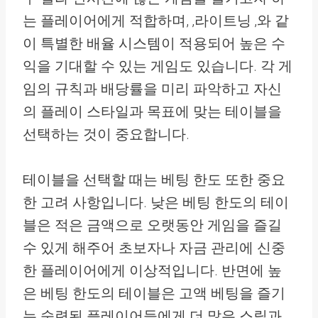
는 플레이어에게 적합하며, ‚라이트닝 ‚와 같
이 특별한 배율 시스템이 적용되어 높은 수
익을 기대할 수 있는 게임도 있습니다. 각 게
임의 규칙과 배당률을 미리 파악하고 자신
의 플레이 스타일과 목표에 맞는 테이블을
선택하는 것이 중요합니다.
테이블을 선택할 때는 베팅 한도 또한 중요
한 고려 사항입니다. 낮은 베팅 한도의 테이
블은 적은 금액으로 오랫동안 게임을 즐길
수 있게 해주어 초보자나 자금 관리에 신중
한 플레이어에게 이상적입니다. 반면에 높
은 베팅 한도의 테이블은 고액 베팅을 즐기
는 숙련된 플레이어들에게 더 많은 스릴과