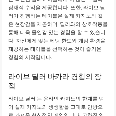
잠재적 수익을 제공합니다. 또한, 라이브 딜
러가 진행하는 테이블은 실제 카지노와 같
은 현장감을 제공하며, 딜러와의 상호작용을
통해 더욱 몰입감 있는 경험을 할 수 있습니
다. 자신에게 맞는 베팅 한도와 게임 환경을
제공하는 테이블을 선택하는 것이 즐거운
경험의 시작입니다.
라이브 딜러 바카라 경험의 장
점
라이브 딜러 는 온라인 카지노의 한계를 넘
어 실제 카지노의 생생함을 그대로 안방으
로 가져온 혁신적인 게임입니다. 고화질 영