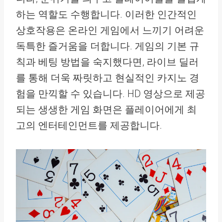
하는 역할도 수행합니다. 이러한 인간적인
상호작용은 온라인 게임에서 느끼기 어려운
독특한 즐거움을 더합니다. 게임의 기본 규
칙과 베팅 방법을 숙지했다면, 라이브 딜러
를 통해 더욱 짜릿하고 현실적인 카지노 경
험을 만끽할 수 있습니다. HD 영상으로 제공
되는 생생한 게임 화면은 플레이어에게 최
고의 엔터테인먼트를 제공합니다.