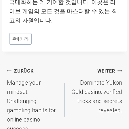
극대화하는 데 기여할 것입니다. 이곳은 라
이브 게임의 모든 것을 마스터할 수 있는 최
고의 자원입니다.
Schlagworte:
#
바카라
Beitragsnavigation
ZURÜCK
WEITER
Manage your
Dominate Yukon
mindset:
Gold casino: verified
Challenging
tricks and secrets
gambling habits for
revealed.
online casino
success