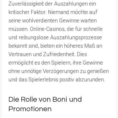
Zuverlässigkeit der Auszahlungen ein
kritischer Faktor. Niemand möchte auf
seine wohlverdienten Gewinne warten
müssen. Online-Casinos, die für schnelle
und reibungslose Auszahlungsprozesse
bekannt sind, bieten ein höheres Maß an
Vertrauen und Zufriedenheit. Dies
ermöglicht es den Spielern, ihre Gewinne
ohne unnötige Verzögerungen zu genießen
und das Spielerlebnis positiv abzurunden.
Die Rolle von Boni und
Promotionen