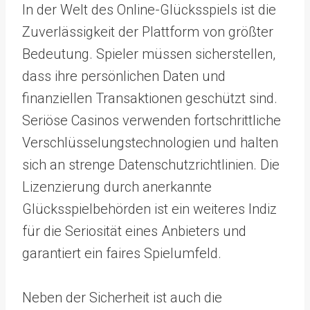
In der Welt des Online-Glücksspiels ist die
Zuverlässigkeit der Plattform von größter
Bedeutung. Spieler müssen sicherstellen,
dass ihre persönlichen Daten und
finanziellen Transaktionen geschützt sind.
Seriöse Casinos verwenden fortschrittliche
Verschlüsselungstechnologien und halten
sich an strenge Datenschutzrichtlinien. Die
Lizenzierung durch anerkannte
Glücksspielbehörden ist ein weiteres Indiz
für die Seriosität eines Anbieters und
garantiert ein faires Spielumfeld.
Neben der Sicherheit ist auch die