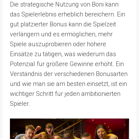
Die strategische Nutzung von Boni kann
das Spielerlebnis erheblich bereichern. Ein
gut platzierter Bonus kann die Spielzeit
verlängern und es ermöglichen, mehr
Spiele auszuprobieren oder höhere
Einsätze zu tätigen, was wiederum das
Potenzial für größere Gewinne erhöht. Ein
Verständnis der verschiedenen Bonusarten
und wie man sie am besten einsetzt, ist ein
wichtiger Schritt für jeden ambitionierten
Spieler.