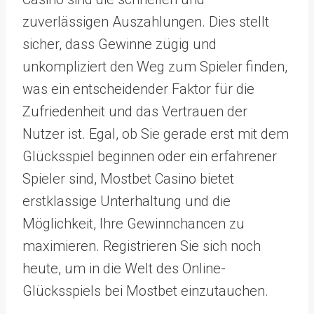
zuverlässigen Auszahlungen. Dies stellt
sicher, dass Gewinne zügig und
unkompliziert den Weg zum Spieler finden,
was ein entscheidender Faktor für die
Zufriedenheit und das Vertrauen der
Nutzer ist. Egal, ob Sie gerade erst mit dem
Glücksspiel beginnen oder ein erfahrener
Spieler sind, Mostbet Casino bietet
erstklassige Unterhaltung und die
Möglichkeit, Ihre Gewinnchancen zu
maximieren. Registrieren Sie sich noch
heute, um in die Welt des Online-
Glücksspiels bei Mostbet einzutauchen.