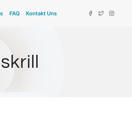
ns
FAQ
Kontakt Uns
krill