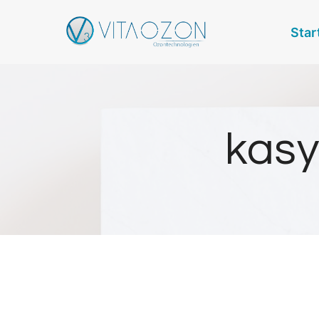
Zum
Star
Inhalt
springen
kasy