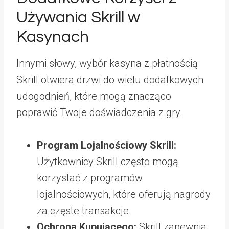
Używania Skrill w
Kasynach
Innymi słowy, wybór kasyna z płatnością
Skrill otwiera drzwi do wielu dodatkowych
udogodnień, które mogą znacząco
poprawić Twoje doświadczenia z gry.
Program Lojalnościowy Skrill:
Użytkownicy Skrill często mogą
korzystać z programów
lojalnościowych, które oferują nagrody
za częste transakcje.
Ochrona Kupującego:
Skrill zapewnia