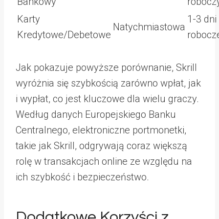
Bankowy
robocz
Karty
1-3 dni
Natychmiastowa
Kredytowe/Debetowe
robocz
Jak pokazuje powyższe porównanie, Skrill
wyróżnia się szybkością zarówno wpłat, jak
i wypłat, co jest kluczowe dla wielu graczy.
Według danych Europejskiego Banku
Centralnego, elektroniczne portmonetki,
takie jak Skrill, odgrywają coraz większą
rolę w transakcjach online ze względu na
ich szybkość i bezpieczeństwo.
Dodatkowe Korzyści z