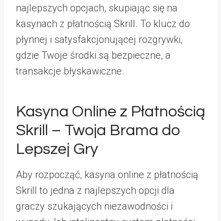
najlepszych opcjach, skupiając się na
kasynach z płatnością Skrill. To klucz do
płynnej i satysfakcjonującej rozgrywki,
gdzie Twoje środki są bezpieczne, a
transakcje błyskawiczne.
Kasyna Online z Płatnością
Skrill – Twoja Brama do
Lepszej Gry
Aby rozpocząć, kasyna online z płatnością
Skrill to jedna z najlepszych opcji dla
graczy szukających niezawodności i