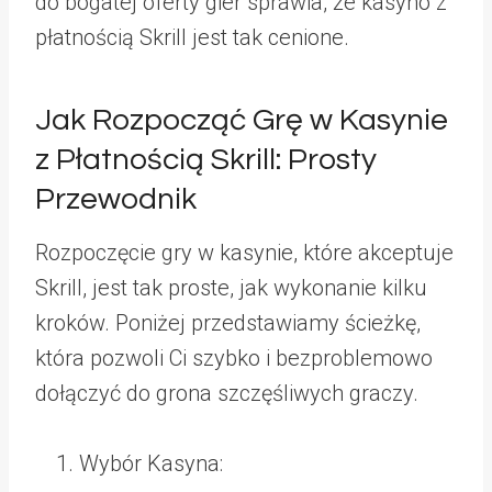
do bogatej oferty gier sprawia, że kasyno z
płatnością Skrill jest tak cenione.
Jak Rozpocząć Grę w Kasynie
z Płatnością Skrill: Prosty
Przewodnik
Rozpoczęcie gry w kasynie, które akceptuje
Skrill, jest tak proste, jak wykonanie kilku
kroków. Poniżej przedstawiamy ścieżkę,
która pozwoli Ci szybko i bezproblemowo
dołączyć do grona szczęśliwych graczy.
Wybór Kasyna: