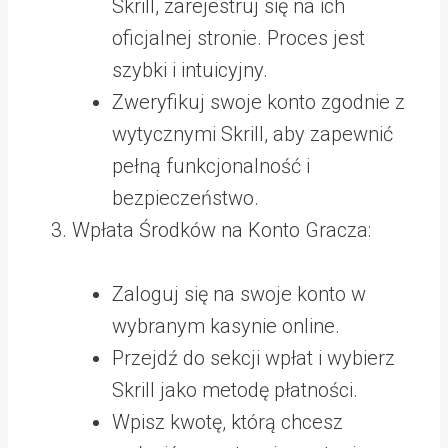
Skrill, zarejestruj się na ich
oficjalnej stronie. Proces jest
szybki i intuicyjny.
Zweryfikuj swoje konto zgodnie z
wytycznymi Skrill, aby zapewnić
pełną funkcjonalność i
bezpieczeństwo.
Wpłata Środków na Konto Gracza:
Zaloguj się na swoje konto w
wybranym kasynie online.
Przejdź do sekcji wpłat i wybierz
Skrill jako metodę płatności.
Wpisz kwotę, którą chcesz