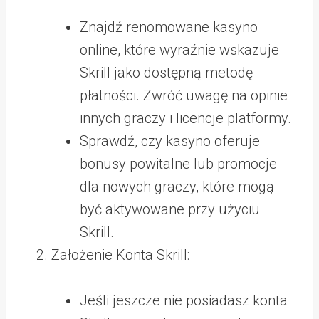
Znajdź renomowane kasyno
online, które wyraźnie wskazuje
Skrill jako dostępną metodę
płatności. Zwróć uwagę na opinie
innych graczy i licencje platformy.
Sprawdź, czy kasyno oferuje
bonusy powitalne lub promocje
dla nowych graczy, które mogą
być aktywowane przy użyciu
Skrill.
Założenie Konta Skrill:
Jeśli jeszcze nie posiadasz konta