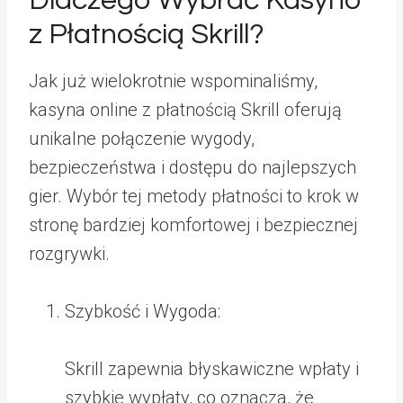
Dlaczego Wybrać Kasyno
z Płatnością Skrill?
Jak już wielokrotnie wspominaliśmy,
kasyna online z płatnością Skrill oferują
unikalne połączenie wygody,
bezpieczeństwa i dostępu do najlepszych
gier. Wybór tej metody płatności to krok w
stronę bardziej komfortowej i bezpiecznej
rozgrywki.
Szybkość i Wygoda:
Skrill zapewnia błyskawiczne wpłaty i
szybkie wypłaty, co oznacza, że