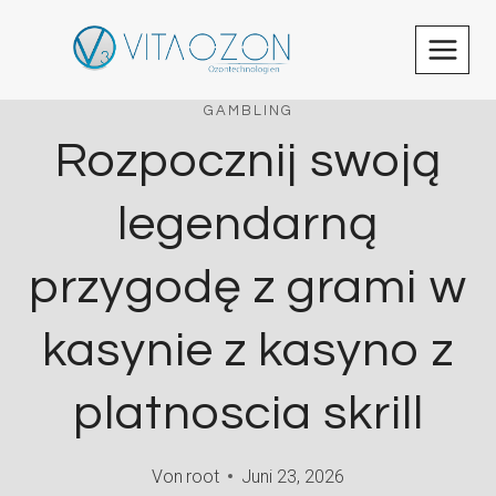
Zum
Inhalt
springen
GAMBLING
Rozpocznij swoją
legendarną
przygodę z grami w
kasynie z kasyno z
platnoscia skrill
Von
root
Juni 23, 2026