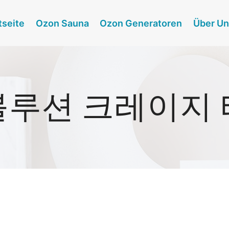
tseite
Ozon Sauna
Ozon Generatoren
Über U
볼루션 크레이지 