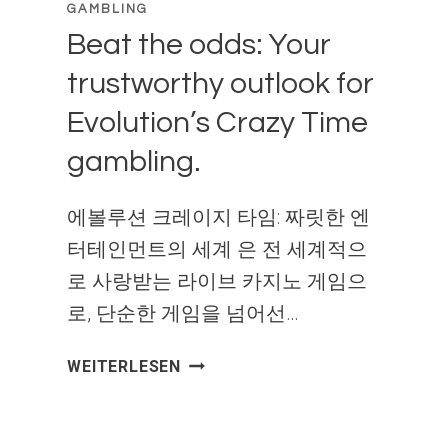
GAMBLING
Beat the odds: Your
trustworthy outlook for
Evolution’s Crazy Time
gambling.
에볼루션 크레이지 타임: 짜릿한 엔
터테인먼트의 세계 은 전 세계적으
로 사랑받는 라이브 카지노 게임으
로, 단순한 게임을 넘어선…
BEAT
WEITERLESEN
THE
ODDS:
YOUR