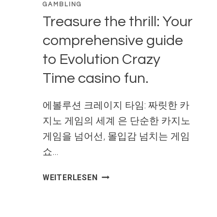
GAMBLING
Treasure the thrill: Your
comprehensive guide
to Evolution Crazy
Time casino fun.
에볼루션 크레이지 타임: 짜릿한 카
지노 게임의 세계 은 단순한 카지노
게임을 넘어선, 몰입감 넘치는 게임
쇼…
TREASURE
WEITERLESEN
THE
THRILL:
YOUR