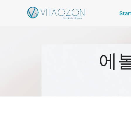
Zum
Star
Inhalt
springen
에