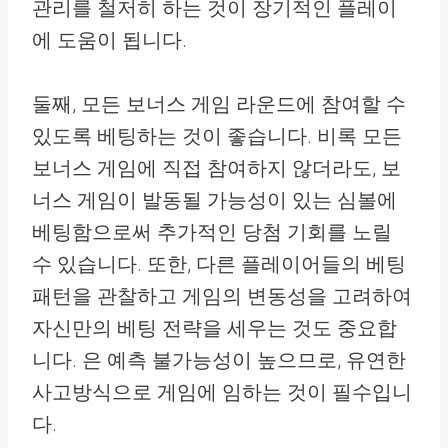
관리를 철저히 하는 것이 장기적인 플레이
에 도움이 됩니다.
둘째, 모든 보너스 게임 라운드에 참여할 수
있도록 베팅하는 것이 좋습니다. 비록 모든
보너스 게임에 직접 참여하지 않더라도, 보
너스 게임이 발동될 가능성이 있는 심볼에
베팅함으로써 추가적인 당첨 기회를 노릴
수 있습니다. 또한, 다른 플레이어들의 베팅
패턴을 관찰하고 게임의 변동성을 고려하여
자신만의 베팅 전략을 세우는 것도 중요합
니다. 은 예측 불가능성이 높으므로, 유연한
사고방식으로 게임에 임하는 것이 필수입니
다.