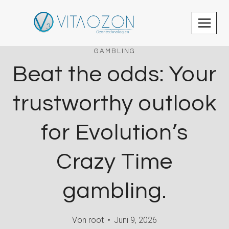
Zum
Inhalt
springen
GAMBLING
Beat the odds: Your
trustworthy outlook
for Evolution’s
Crazy Time
gambling.
Von
root
Juni 9, 2026