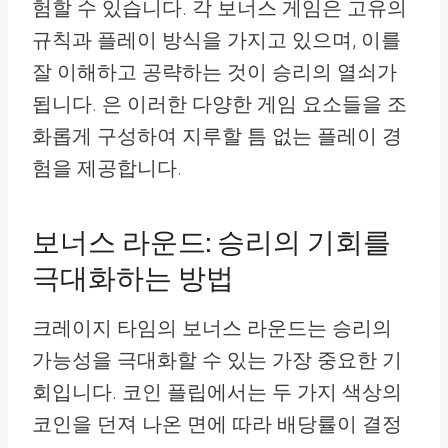
험할 수 있습니다. 각 보너스 게임은 고유의
규칙과 플레이 방식을 가지고 있으며, 이를
잘 이해하고 공략하는 것이 승리의 열쇠가
됩니다. 은 이러한 다양한 게임 요소들을 조
화롭게 구성하여 지루할 틈 없는 플레이 경
험을 제공합니다.
보너스 라운드: 승리의 기회를
극대화하는 방법
크레이지 타임의 보너스 라운드는 승리의
가능성을 극대화할 수 있는 가장 중요한 기
회입니다. 코인 플립에서는 두 가지 색상의
코인을 던져 나온 면에 따라 배당률이 결정