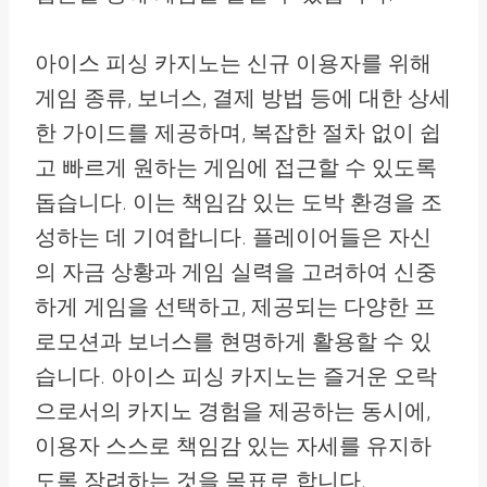
아이스 피싱 카지노는 신규 이용자를 위해
게임 종류, 보너스, 결제 방법 등에 대한 상세
한 가이드를 제공하며, 복잡한 절차 없이 쉽
고 빠르게 원하는 게임에 접근할 수 있도록
돕습니다. 이는 책임감 있는 도박 환경을 조
성하는 데 기여합니다. 플레이어들은 자신
의 자금 상황과 게임 실력을 고려하여 신중
하게 게임을 선택하고, 제공되는 다양한 프
로모션과 보너스를 현명하게 활용할 수 있
습니다. 아이스 피싱 카지노는 즐거운 오락
으로서의 카지노 경험을 제공하는 동시에,
이용자 스스로 책임감 있는 자세를 유지하
도록 장려하는 것을 목표로 합니다.