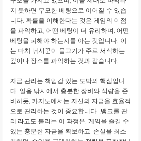
구조를 가지고 있으며, 이를 제대로 파악하
지 못하면 무모한 베팅으로 이어질 수 있습
니다. 확률을 이해한다는 것은 게임의 이점
을 파악하고, 어떤 베팅이 더 유리하며, 어떤
베팅을 피해야 하는지를 아는 것입니다. 이
는 마치 낚시꾼이 물고기가 주로 서식하는
깊이나 장소를 파악하는 것과 같습니다.
자금 관리는 책임감 있는 도박의 핵심입니
다. 얼음 낚시에서 충분한 장비와 식량을 준
비하듯, 카지노에서는 자신의 자금을 효율적
으로 관리하는 것이 중요합니다. ‚뱅크롤 관
리’라고도 불리는 이 과정은, 게임을 즐길 수
있는 충분한 자금을 확보하고, 손실을 최소