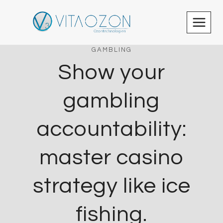
Zum
Inhalt
springen
GAMBLING
Show your
gambling
accountability:
master casino
strategy like ice
fishing.