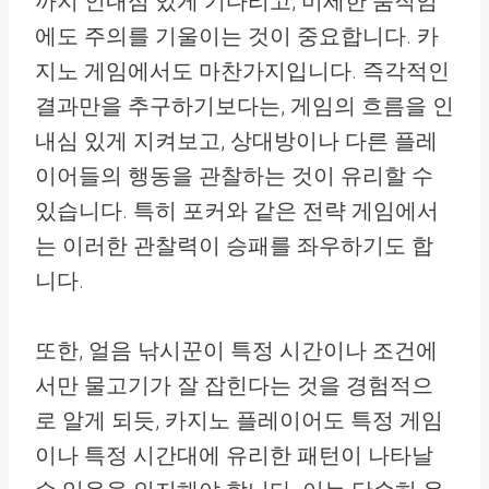
까지 인내심 있게 기다리고, 미세한 움직임
에도 주의를 기울이는 것이 중요합니다. 카
지노 게임에서도 마찬가지입니다. 즉각적인
결과만을 추구하기보다는, 게임의 흐름을 인
내심 있게 지켜보고, 상대방이나 다른 플레
이어들의 행동을 관찰하는 것이 유리할 수
있습니다. 특히 포커와 같은 전략 게임에서
는 이러한 관찰력이 승패를 좌우하기도 합
니다.
또한, 얼음 낚시꾼이 특정 시간이나 조건에
서만 물고기가 잘 잡힌다는 것을 경험적으
로 알게 되듯, 카지노 플레이어도 특정 게임
이나 특정 시간대에 유리한 패턴이 나타날