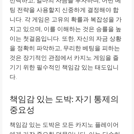
선택하고, 얼마의 자금을 투자하며, 어떤 베
팅 전략을 사용할지 신중하게 결정해야 합
니다. 각 게임은 고유의 확률과 복잡성을 가
지고 있으며, 이를 이해하는 것은 승률을 높
이는 첫걸음입니다. 또한, 자신의 자금 상황
을 정확히 파악하고, 무리한 베팅을 피하는
것은 장기적인 관점에서 카지노 게임을 즐
기기 위한 필수적인 책임감 있는 태도입니
다.
책임감 있는 도박: 자기 통제의
중요성
책임감 있는 도박은 모든 카지노 플레이어