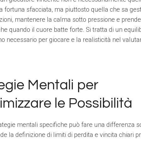
 fortuna sfacciata, ma piuttosto quella che sa gest
ioni, mantenere la calma sotto pressione e prende
he quando il cuore batte forte. Si tratta di un equili
mo necessario per giocare e la realisticità nel valuta
egie Mentali per
mizzare le Possibilità
ategie mentali specifiche può fare una differenza s
e la definizione di limiti di perdita e vincita chiari p