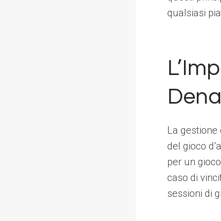
qualsiasi pi
L’Imp
Denar
La gestione d
del gioco d’
per un gioco
caso di vinci
sessioni di g