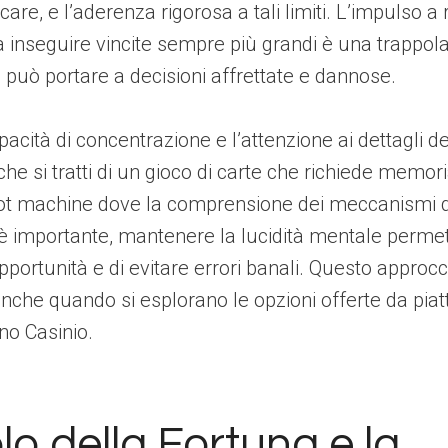
ocare, e l’aderenza rigorosa a tali limiti. L’impulso 
 a inseguire vincite sempre più grandi è una trappol
uò portare a decisioni affrettate e dannose.
apacità di concentrazione e l’attenzione ai dettagli d
 che si tratti di un gioco di carte che richiede memori
slot machine dove la comprensione dei meccanismi d
 importante, mantenere la lucidità mentale permet
opportunità e di evitare errori banali. Questo approc
anche quando si esplorano le opzioni offerte da pia
o Casinio.
olo della Fortuna e la