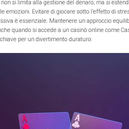
a non si limita alla gestione del denaro, ma si esten
le emozioni. Evitare di giocare sotto l’effetto di stre
ssiva è essenziale. Mantenere un approccio equilib
nche quando si accede a un casinò online come Ca
a chiave per un divertimento duraturo.