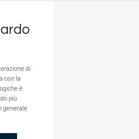
zardo
terazione di
a con la
ogiche è
odo più
n generale