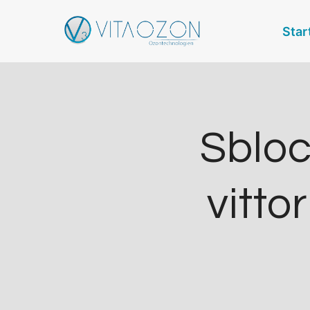
Zum
Star
Inhalt
springen
Sbloc
vitto