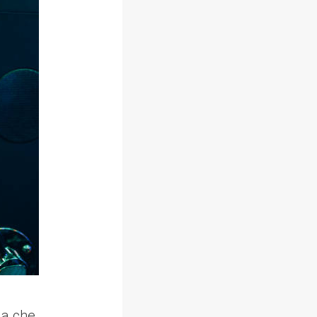
la che