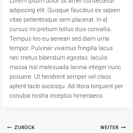
Lorem ipsum dolor sit amet consectetur
adipiscing elit. Quisque faucibus ex sapien
vitae pellentesque sem placerat. In id
cursus mi pretium tellus duis convallis.
Tempus leo eu aenean sed diam urna
tempor. Pulvinar vivamus fringilla lacus
nec metus bibendum egestas. Iaculis
massa nisl malesuada lacinia integer nunc
posuere. Ut hendrerit semper vel class
aptent taciti sociosqu. Ad litora torquent per
conubia nostra inceptos himenaeos.
Beitragsnavigation
ZURÜCK
WEITER