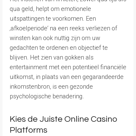
qua geld, helpt om emotionele
uitspattingen te voorkomen. Een
‚afkoelperiode‘ na een reeks verliezen of
winsten kan ook nuttig zijn om uw
gedachten te ordenen en objectief te
blijven. Het zien van gokken als
entertainment met een potentieel financiële
uitkomst, in plaats van een gegarandeerde
inkomstenbron, is een gezonde
psychologische benadering.
Kies de Juiste Online Casino
Platforms