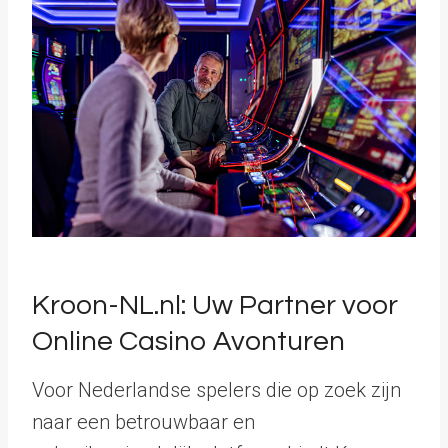
Kroon-NL.nl: Uw Partner voor
Online Casino Avonturen
Voor Nederlandse spelers die op zoek zijn
naar een betrouwbaar en