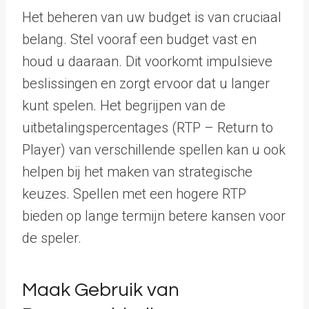
Het beheren van uw budget is van cruciaal
belang. Stel vooraf een budget vast en
houd u daaraan. Dit voorkomt impulsieve
beslissingen en zorgt ervoor dat u langer
kunt spelen. Het begrijpen van de
uitbetalingspercentages (RTP – Return to
Player) van verschillende spellen kan u ook
helpen bij het maken van strategische
keuzes. Spellen met een hogere RTP
bieden op lange termijn betere kansen voor
de speler.
Maak Gebruik van