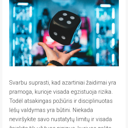
Svarbu suprasti, kad azartiniai žaidimai yra
pramoga, kurioje visada egzistuoja rizika.
Todėl atsakingas požiūris ir disciplinuotas
lėšų valdymas yra būtini. Niekada
neviršykite savo nustatytų limitų ir visada