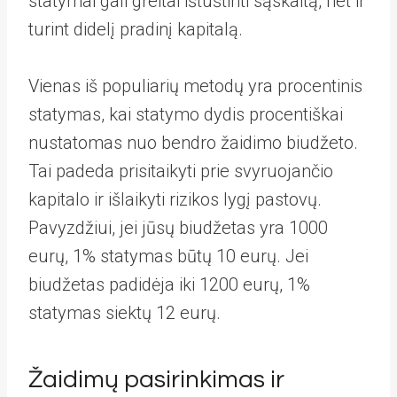
statymai gali greitai ištuštinti sąskaitą, net ir
turint didelį pradinį kapitalą.
Vienas iš populiarių metodų yra procentinis
statymas, kai statymo dydis procentiškai
nustatomas nuo bendro žaidimo biudžeto.
Tai padeda prisitaikyti prie svyruojančio
kapitalo ir išlaikyti rizikos lygį pastovų.
Pavyzdžiui, jei jūsų biudžetas yra 1000
eurų, 1% statymas būtų 10 eurų. Jei
biudžetas padidėja iki 1200 eurų, 1%
statymas siektų 12 eurų.
Žaidimų pasirinkimas ir