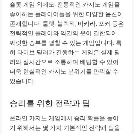
슬롯 게임 외에도, 전통적인 카지노 게임을
좋아하는 플레이어들을 위한 다양한 옵션이
존재합니다. 룰렛, 블랙잭, 바카라, 포커 등은
전략적인 플레이와 약간의 운이 결합되어
짜릿한 승부를 펼칠 수 있는 게임입니다. 특
히 라이브 딜러가 진행하는 게임은 실제 딜
러와 실시간으로 소통하며 베팅할 수 있어
더욱 현실적인 카지노 분위기를 만끽할 수
있습니다.
승리를 위한 전략과 팁
온라인 카지노 게임에서 승리 확률을 높이
기 위해서는 몇 가지 기본적인 전략과 팁을