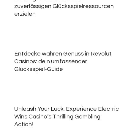
zuverlässigen Glücksspielressourcen
erzielen
Entdecke wahren Genuss in Revolut
Casinos: dein umfassender
Glücksspiel-Guide
Unleash Your Luck: Experience Electric
Wins Casino’s Thrilling Gambling
Action!