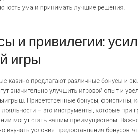
ясность ума и принимать лучшие решения.
сы и привилегии: уси
й игры
е казино предлагают различные бонусы и ак
гут значительно улучшить игровой опыт и уве
ыигрыш. Приветственные бонусы, фриспины, к
лояльности – это инструменты, которые при 
нии могут стать вашим преимуществом. Важн
о изучать условия предоставления бонусов, ч