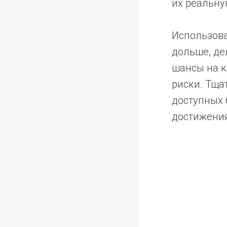
их реальну
Использова
дольше, де
шансы на к
риски. Тща
доступных 
достижения