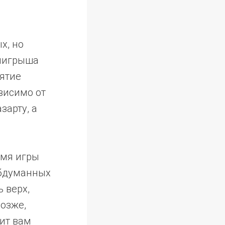
х, но
выигрыша
ятие
висимо от
зарту, а
емя игры
обдуманных
 верх,
позже,
лит вам