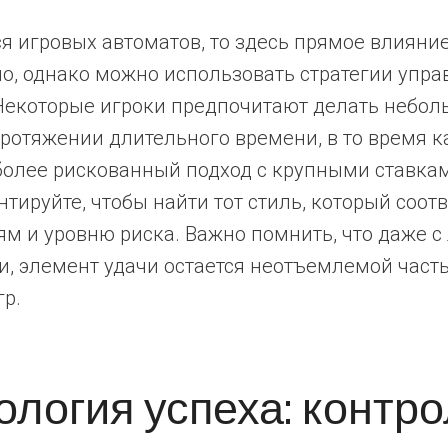
ся игровых автоматов, то здесь прямое влияние
, однако можно использовать стратегии упра
Некоторые игроки предпочитают делать небо
протяжении длительного времени, в то время к
олее рискованный подход с крупными ставка
тируйте, чтобы найти тот стиль, который соотв
м и уровню риска. Важно помнить, что даже 
и, элемент удачи остается неотъемлемой част
гр.
ология успеха: контро