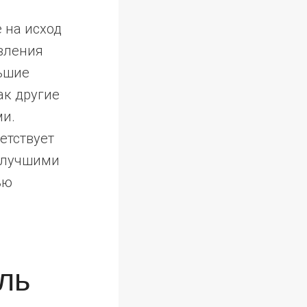
 на исход
вления
льшие
ак другие
ми.
етствует
с лучшими
ью
ль