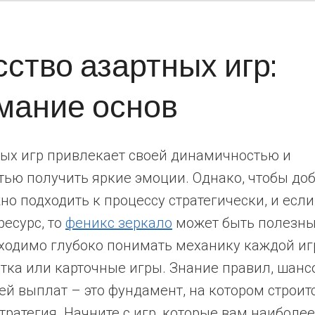
сство азартных игр:
мание основ
ых игр привлекает своей динамичностью и
ью получить яркие эмоции. Однако, чтобы до
жно подходить к процессу стратегически, и есл
есурс, то
феникс зеркало
может быть полезны
бходимо глубоко понимать механику каждой игр
етка или карточные игры. Знание правил, шанс
ей выплат – это фундамент, на котором строит
тратегия. Начните с игр, которые вам наиболее