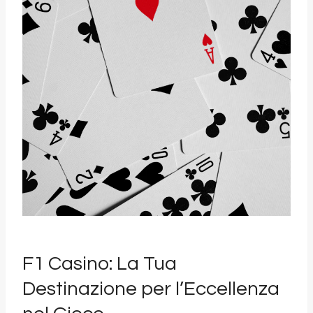
F1 Casino: La Tua
Destinazione per l’Eccellenza