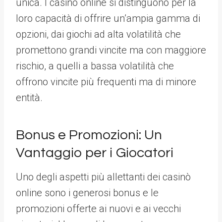
unica. I casinò online si distinguono per la
loro capacità di offrire un’ampia gamma di
opzioni, dai giochi ad alta volatilità che
promettono grandi vincite ma con maggiore
rischio, a quelli a bassa volatilità che
offrono vincite più frequenti ma di minore
entità.
Bonus e Promozioni: Un
Vantaggio per i Giocatori
Uno degli aspetti più allettanti dei casinò
online sono i generosi bonus e le
promozioni offerte ai nuovi e ai vecchi