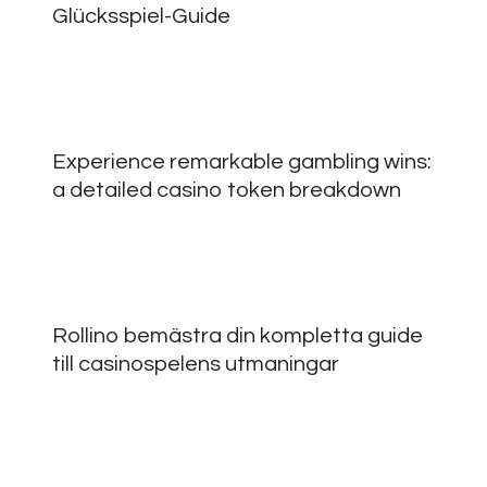
Glücksspiel-Guide
Experience remarkable gambling wins:
a detailed casino token breakdown
Rollino bemästra din kompletta guide
till casinospelens utmaningar