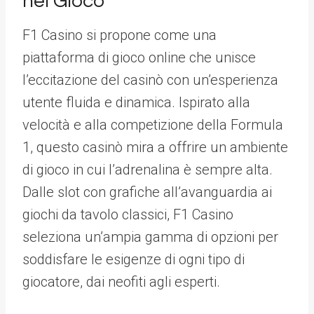
nel Gioco
F1 Casino si propone come una
piattaforma di gioco online che unisce
l’eccitazione del casinò con un’esperienza
utente fluida e dinamica. Ispirato alla
velocità e alla competizione della Formula
1, questo casinò mira a offrire un ambiente
di gioco in cui l’adrenalina è sempre alta.
Dalle slot con grafiche all’avanguardia ai
giochi da tavolo classici, F1 Casino
seleziona un’ampia gamma di opzioni per
soddisfare le esigenze di ogni tipo di
giocatore, dai neofiti agli esperti.