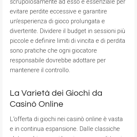
scrupolosamente ad esso è essenziale per
evitare perdite eccessive e garantire
un’esperienza di gioco prolungata e
divertente. Dividere il budget in sessioni più
piccole e definire limiti di vincita e di perdita
sono pratiche che ogni giocatore
responsabile dovrebbe adottare per
mantenere il controllo.
La Varietà dei Giochi da
Casinò Online
L’offerta di giochi nei casinò online è vasta
e in continua espansione. Dalle classiche