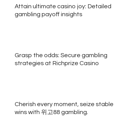
Attain ultimate casino joy: Detailed
gambling payoff insights
Grasp the odds: Secure gambling
strategies at Richprize Casino
Cherish every moment, seize stable
wins with 위고88 gambling.