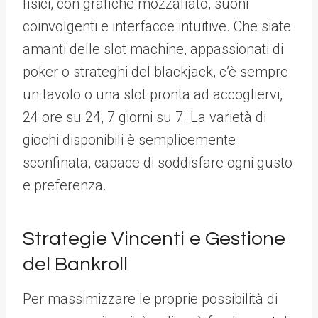
fisici, con grafiche mozzafiato, suoni
coinvolgenti e interfacce intuitive. Che siate
amanti delle slot machine, appassionati di
poker o strateghi del blackjack, c’è sempre
un tavolo o una slot pronta ad accogliervi,
24 ore su 24, 7 giorni su 7. La varietà di
giochi disponibili è semplicemente
sconfinata, capace di soddisfare ogni gusto
e preferenza.
Strategie Vincenti e Gestione
del Bankroll
Per massimizzare le proprie possibilità di