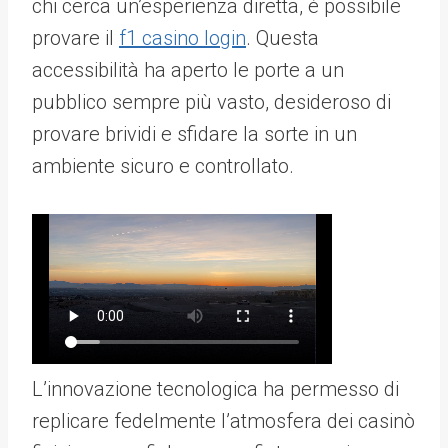
chi cerca un’esperienza diretta, è possibile
provare il
f1 casino login
. Questa
accessibilità ha aperto le porte a un
pubblico sempre più vasto, desideroso di
provare brividi e sfidare la sorte in un
ambiente sicuro e controllato.
L’innovazione tecnologica ha permesso di
replicare fedelmente l’atmosfera dei casinò