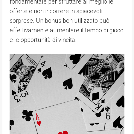
fondamentale per sfruttare al meglio le
offerte e non incorrere in spiacevoli
sorprese. Un bonus ben utilizzato può
effettivamente aumentare il tempo di gioco
e le opportunità di vincita.