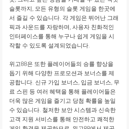
슬롯까지, 모든 유형의 슬롯 게임을 한곳에
서 즐길 수 있습니다. 각 게임은 뛰어난 그래
픽과 사운드를 자랑하며, 사용자 친화적인
인터페이스를 통해 누구나 쉽게 게임을 시
작할 수 있도록 설계되었습니다.
위고88은 또한 플레이어들의 승률 향상을
돕기 위해 다양한 프로모션과 보너스를 제
공합니다. 신규 가입 보너스, 입금 보너스, 무
료 스핀 등 여러 혜택을 통해 플레이어들은
더욱 많은 게임을 즐기고 당첨 확률을 높일
수 있습니다. 철저한 보안 시스템과 신속한
고객 지원 서비스를 통해 안전하고 쾌적한
게임 환경을 제공하므로, 위고88에서 제공