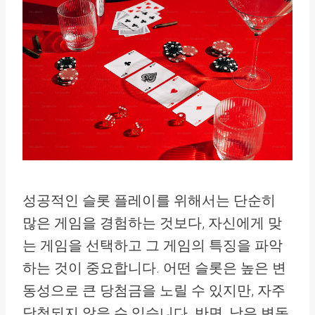
성공적인 슬롯 플레이를 위해서는 단순히
많은 게임을 경험하는 것보다, 자신에게 맞
는 게임을 선택하고 그 게임의 특징을 파악
하는 것이 중요합니다. 어떤 슬롯은 높은 변
동성으로 큰 당첨금을 노릴 수 있지만, 자주
당첨되지 않을 수 있습니다. 반면, 낮은 변동