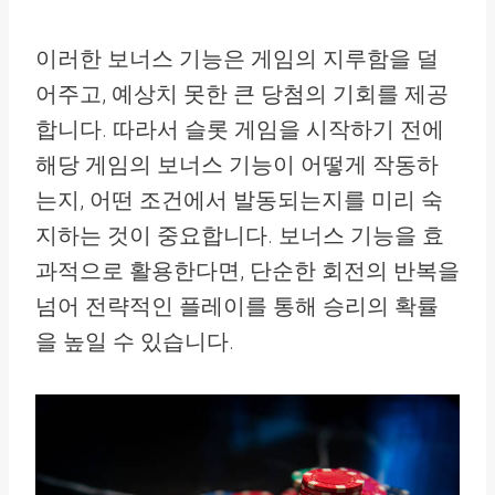
이러한 보너스 기능은 게임의 지루함을 덜
어주고, 예상치 못한 큰 당첨의 기회를 제공
합니다. 따라서 슬롯 게임을 시작하기 전에
해당 게임의 보너스 기능이 어떻게 작동하
는지, 어떤 조건에서 발동되는지를 미리 숙
지하는 것이 중요합니다. 보너스 기능을 효
과적으로 활용한다면, 단순한 회전의 반복을
넘어 전략적인 플레이를 통해 승리의 확률
을 높일 수 있습니다.