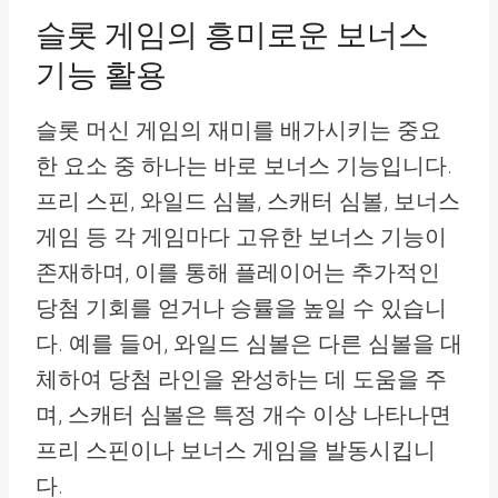
슬롯 게임의 흥미로운 보너스
기능 활용
슬롯 머신 게임의 재미를 배가시키는 중요
한 요소 중 하나는 바로 보너스 기능입니다.
프리 스핀, 와일드 심볼, 스캐터 심볼, 보너스
게임 등 각 게임마다 고유한 보너스 기능이
존재하며, 이를 통해 플레이어는 추가적인
당첨 기회를 얻거나 승률을 높일 수 있습니
다. 예를 들어, 와일드 심볼은 다른 심볼을 대
체하여 당첨 라인을 완성하는 데 도움을 주
며, 스캐터 심볼은 특정 개수 이상 나타나면
프리 스핀이나 보너스 게임을 발동시킵니
다.