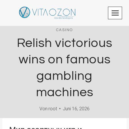
Zum
Inhalt
springen
CASINO
Relish victorious
wins on famous
gambling
machines
Von
root
Juni 16, 2026