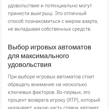
удовольствие и потенциально могут
принести выигрыш. Это отличный
способ познакомиться с миром азарта,
не вкладывая собственных средств.
Выбор игровых автоматов
для максимального
удовольствия
При выборе игровых автоматов стоит
обращать внимание на несколько
ключевых факторов. Во-первых, это
процент возврата игроку (RTP), который
указывает, какую часть ставок автомат