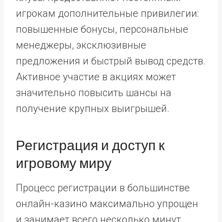
игрокам дополнительные привилегии:
повышенные бонусы, персональные
менеджеры, эксклюзивные
предложения и быстрый вывод средств.
Активное участие в акциях может
значительно повысить шансы на
получение крупных выигрышей.
Регистрация и доступ к
игровому миру
Процесс регистрации в большинстве
онлайн-казино максимально упрощен
и занимает всего несколько минут.