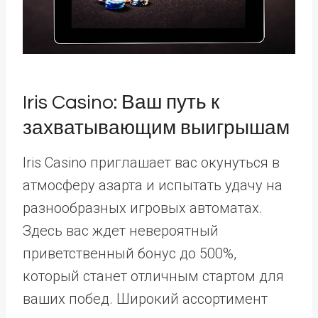
Iris Casino: Ваш путь к
захватывающим выигрышам
Iris Casino приглашает вас окунуться в
атмосферу азарта и испытать удачу на
разнообразных игровых автоматах.
Здесь вас ждет невероятный
приветственный бонус до 500%,
который станет отличным стартом для
ваших побед. Широкий ассортимент