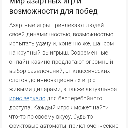
Мир азартных игр и
возможности для побед
Азартные игры привлекают людей
своей динамичностью, возможностью
испытать удачу и, конечно же, шансом
на крупный выигрыш. Современные
онлайн-казино предлагают огромный
выбор развлечений, от классических
слотов до инновационных игр с
живыми дилерами, а также актуальное
ирис зеркало
для бесперебойного
доступа. Каждый игрок может найти
что-то по своему вкусу, будь то
фруктовые автоматы, приключенческие