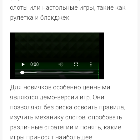
слоты или настольные игры, такие как
рулетка и блэкджек.
Для новичков особенно ценными
являются демо-версии игр. Они
позволяют без риска освоить правила,
изучить механику слотов, опробовать
различные стратегии и понять, какие
игры приносят наибольшее