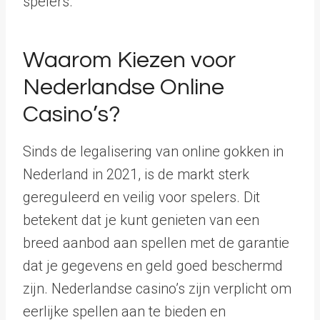
spelers.
Waarom Kiezen voor
Nederlandse Online
Casino’s?
Sinds de legalisering van online gokken in
Nederland in 2021, is de markt sterk
gereguleerd en veilig voor spelers. Dit
betekent dat je kunt genieten van een
breed aanbod aan spellen met de garantie
dat je gegevens en geld goed beschermd
zijn. Nederlandse casino’s zijn verplicht om
eerlijke spellen aan te bieden en