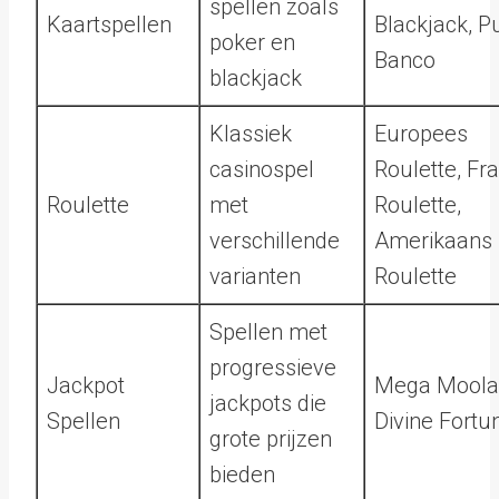
spellen zoals
Kaartspellen
Blackjack, P
poker en
Banco
blackjack
Klassiek
Europees
casinospel
Roulette, Fr
Roulette
met
Roulette,
verschillende
Amerikaans
varianten
Roulette
Spellen met
progressieve
Jackpot
Mega Moola
jackpots die
Spellen
Divine Fortu
grote prijzen
bieden