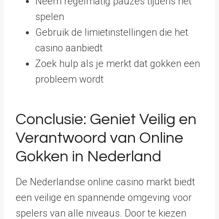
Neem regelmatig pauzes tijdens het
spelen
Gebruik de limietinstellingen die het
casino aanbiedt
Zoek hulp als je merkt dat gokken een
probleem wordt
Conclusie: Geniet Veilig en
Verantwoord van Online
Gokken in Nederland
De Nederlandse online casino markt biedt
een veilige en spannende omgeving voor
spelers van alle niveaus. Door te kiezen