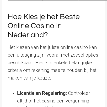
Hoe Kies je het Beste
Online Casino in
Nederland?
Het kiezen van het juiste online casino kan
een uitdaging zijn, vooral met zoveel opties
beschikbaar. Hier zijn enkele belangrijke
criteria om rekening mee te houden bij het
maken van je keuze:
Licentie en Regulering:
Controleer
altijd of het casino een vergunning