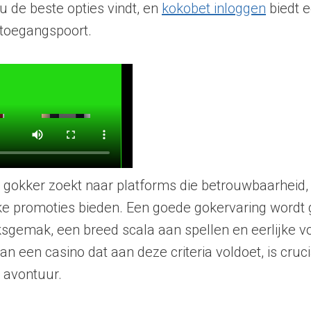
 de beste opties vindt, en
kokobet inloggen
biedt 
 toegangspoort.
gokker zoekt naar platforms die betrouwbaarheid, v
jke promoties bieden. Een goede gokervaring wordt
ksgemak, een breed scala aan spellen en eerlijke 
an een casino dat aan deze criteria voldoet, is cruc
 avontuur.