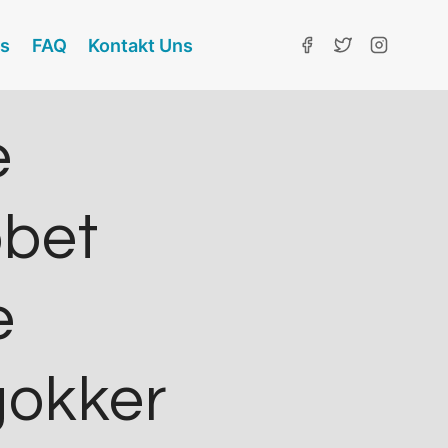
ns
FAQ
Kontakt Uns
e
obet
e
gokker