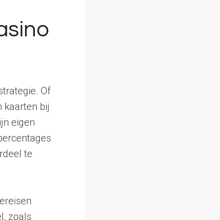
asino
trategie. Of
 kaarten bij
ijn eigen
spercentages
rdeel te
vereisen
l, zoals