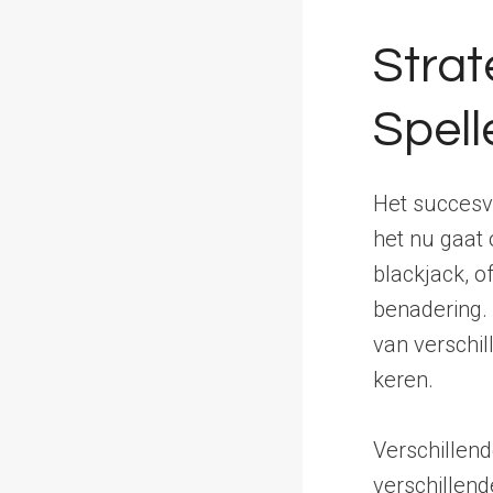
Strat
Spell
Het succesv
het nu gaat 
blackjack, o
benadering.
van verschil
keren.
Verschillen
verschillend