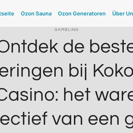
tseite
Ozon Sauna
Ozon Generatoren
Über U
GAMBLING
Ontdek de best
eringen bij Kok
Casino: het war
ectief van een 