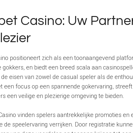
et Casino: Uw Partner
ezier
ino positioneert zich als een toonaangevend platf
gokkers, en biedt een breed scala aan casinospell
 de eisen van zowel de casual speler als de enthou
t een focus op een spannende gokervaring, streef
rs een veilige en plezierige omgeving te bieden.
Casino vinden spelers aantrekkelijke promoties en 
 de speelervaring verrijken. Door registratie kunn