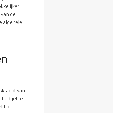
kkelijker
n van de
e algehele
en
skracht van
elbudget te
ld te