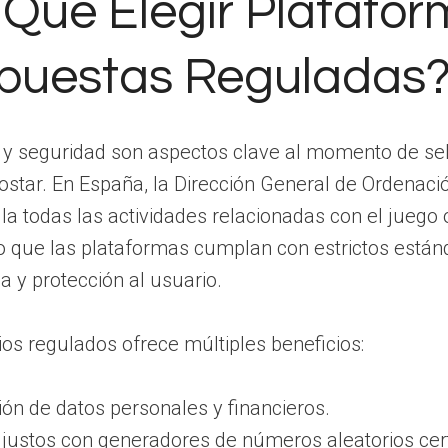
 Qué Elegir Platafo
puestas Reguladas
d y seguridad son aspectos clave al momento de se
postar. En España, la Dirección General de Ordenac
a todas las actividades relacionadas con el juego o
o que las plataformas cumplan con estrictos están
a y protección al usuario.
tios regulados ofrece múltiples beneficios:
ión de datos personales y financieros.
justos con generadores de números aleatorios cert