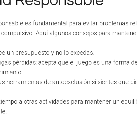
a Responsable
sponsable es fundamental para evitar problemas re
 compulsivo. Aquí algunos consejos para mantener 
ce un presupuesto y no lo excedas.
igas pérdidas; acepta que el juego es una forma d
nimiento.
 las herramientas de autoexclusión si sientes que pi
tiempo a otras actividades para mantener un equili
le.