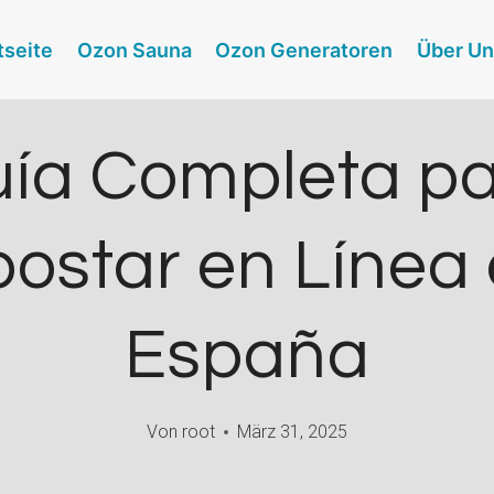
tseite
Ozon Sauna
Ozon Generatoren
Über U
ía Completa p
ostar en Línea
España
Von
root
März 31, 2025