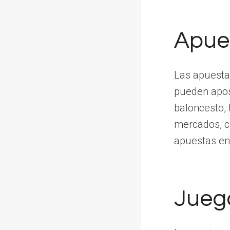
Apue
Las apuesta
pueden apost
baloncesto, 
mercados, c
apuestas en 
Jueg