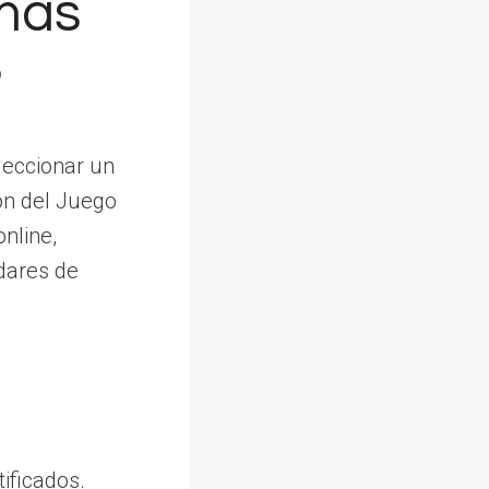
rmas
?
leccionar un
ión del Juego
nline,
dares de
ificados.