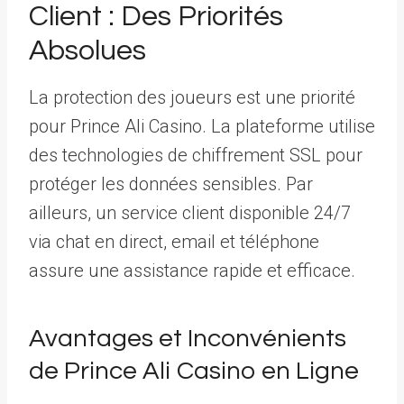
Client : Des Priorités
Absolues
La protection des joueurs est une priorité
pour Prince Ali Casino. La plateforme utilise
des technologies de chiffrement SSL pour
protéger les données sensibles. Par
ailleurs, un service client disponible 24/7
via chat en direct, email et téléphone
assure une assistance rapide et efficace.
Avantages et Inconvénients
de Prince Ali Casino en Ligne