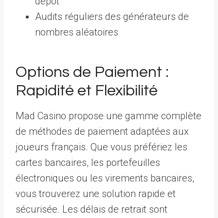
dépôt
Audits réguliers des générateurs de
nombres aléatoires
Options de Paiement :
Rapidité et Flexibilité
Mad Casino propose une gamme complète
de méthodes de paiement adaptées aux
joueurs français. Que vous préfériez les
cartes bancaires, les portefeuilles
électroniques ou les virements bancaires,
vous trouverez une solution rapide et
sécurisée. Les délais de retrait sont