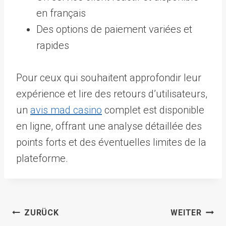
en français
Des options de paiement variées et
rapides
Pour ceux qui souhaitent approfondir leur
expérience et lire des retours d’utilisateurs,
un
avis mad casino
complet est disponible
en ligne, offrant une analyse détaillée des
points forts et des éventuelles limites de la
plateforme.
Beitragsnavigation
ZURÜCK
WEITER