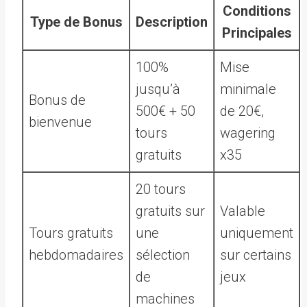
Conditions
Type de Bonus
Description
Principales
100%
Mise
jusqu’à
minimale
Bonus de
500€ + 50
de 20€,
bienvenue
tours
wagering
gratuits
x35
20 tours
gratuits sur
Valable
Tours gratuits
une
uniquement
hebdomadaires
sélection
sur certains
de
jeux
machines