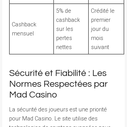
5% de
Crédité le
cashback
premier
Cashback
sur les
jour du
mensuel
pertes
mois
nettes
suivant
Sécurité et Fiabilité : Les
Normes Respectées par
Mad Casino
La sécurité des joueurs est une priorité
pour Mad Casino. Le site utilise des