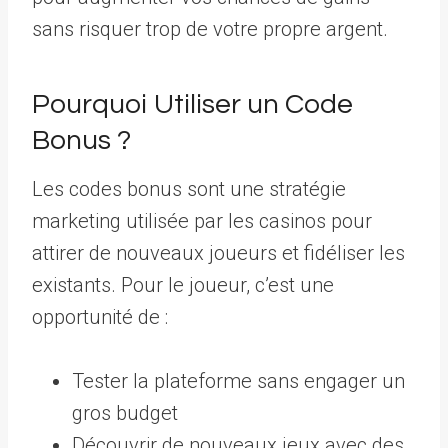
sans risquer trop de votre propre argent.
Pourquoi Utiliser un Code
Bonus ?
Les codes bonus sont une stratégie
marketing utilisée par les casinos pour
attirer de nouveaux joueurs et fidéliser les
existants. Pour le joueur, c’est une
opportunité de :
Tester la plateforme sans engager un
gros budget
Découvrir de nouveaux jeux avec des