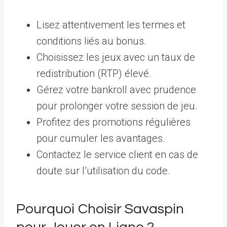
Lisez attentivement les termes et
conditions liés au bonus.
Choisissez les jeux avec un taux de
redistribution (RTP) élevé.
Gérez votre bankroll avec prudence
pour prolonger votre session de jeu.
Profitez des promotions régulières
pour cumuler les avantages.
Contactez le service client en cas de
doute sur l’utilisation du code.
Pourquoi Choisir Savaspin