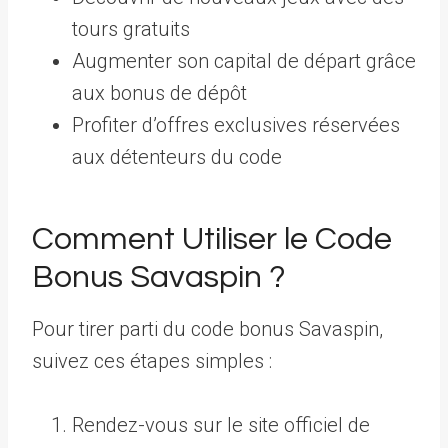
tours gratuits
Augmenter son capital de départ grâce
aux bonus de dépôt
Profiter d’offres exclusives réservées
aux détenteurs du code
Comment Utiliser le Code
Bonus Savaspin ?
Pour tirer parti du code bonus Savaspin,
suivez ces étapes simples :
Rendez-vous sur le site officiel de