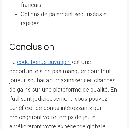
français
Options de paiement sécurisées et
rapides
Conclusion
Le
code bonus savaspin
est une
opportunité à ne pas manquer pour tout
joueur souhaitant maximiser ses chances
de gains sur une plateforme de qualité. En
l’utilisant judicieusement, vous pouvez
bénéficier de bonus intéressants qui
prolongeront votre temps de jeu et
amélioreront votre expérience globale.