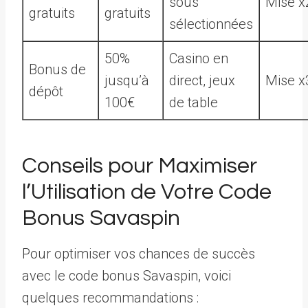
sous
Mise x
gratuits
gratuits
sélectionnées
50%
Casino en
Bonus de
jusqu’à
direct, jeux
Mise x
dépôt
100€
de table
Conseils pour Maximiser
l’Utilisation de Votre Code
Bonus Savaspin
Pour optimiser vos chances de succès
avec le code bonus Savaspin, voici
quelques recommandations :