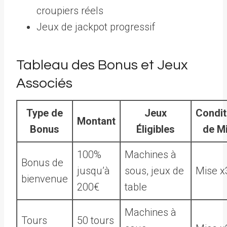
croupiers réels
Jeux de jackpot progressif
Tableau des Bonus et Jeux
Associés
Type de
Jeux
Condit
Montant
Bonus
Éligibles
de M
100%
Machines à
Bonus de
jusqu’à
sous, jeux de
Mise x
bienvenue
200€
table
Machines à
Tours
50 tours