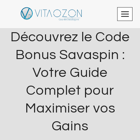
Zum
Inhalt
springen
Découvrez le Code
Bonus Savaspin :
Votre Guide
Complet pour
Maximiser vos
Gains