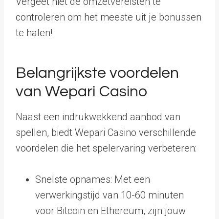
Vergeet niet de omzetvereisten te
controleren om het meeste uit je bonussen
te halen!
Belangrijkste voordelen
van Wepari Casino
Naast een indrukwekkend aanbod van
spellen, biedt Wepari Casino verschillende
voordelen die het spelervaring verbeteren:
Snelste opnames: Met een
verwerkingstijd van 10-60 minuten
voor Bitcoin en Ethereum, zijn jouw