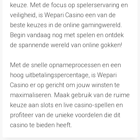
keuze. Met de focus op spelerservaring en
veiligheid, is Wepari Casino een van de
beste keuzes in de online gamingwereld.
Begin vandaag nog met spelen en ontdek
de spannende wereld van online gokken!
Met de snelle opnameprocessen en een
hoog uitbetalingspercentage, is Wepari
Casino er op gericht om jouw winsten te
maximaliseren. Maak gebruik van de ruime
keuze aan slots en live casino-spellen en
profiteer van de unieke voordelen die dit
casino te bieden heeft.