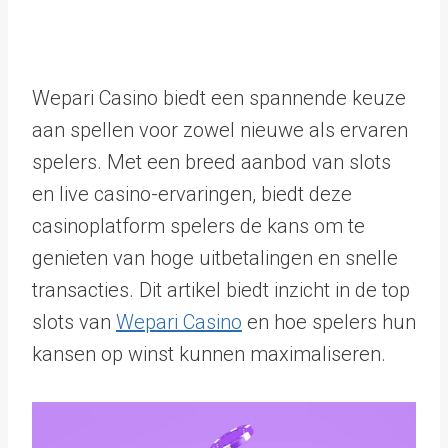
Wepari Casino biedt een spannende keuze
aan spellen voor zowel nieuwe als ervaren
spelers. Met een breed aanbod van slots
en live casino-ervaringen, biedt deze
casinoplatform spelers de kans om te
genieten van hoge uitbetalingen en snelle
transacties. Dit artikel biedt inzicht in de top
slots van
Wepari Casino
en hoe spelers hun
kansen op winst kunnen maximaliseren.