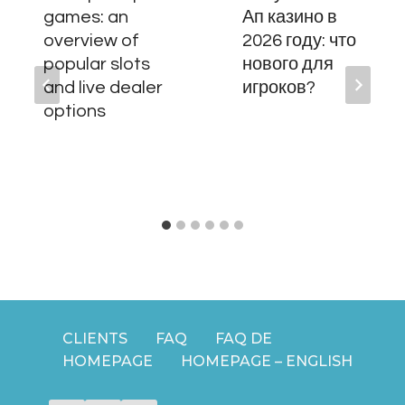
games: an
Ап казино в
overview of
2026 году: что
popular slots
нового для
and live dealer
игроков?
options
CLIENTS
FAQ
FAQ DE
HOMEPAGE
HOMEPAGE – ENGLISH