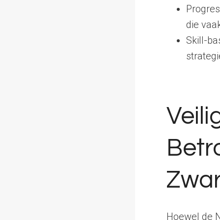
Progres
die vaak
Skill-b
strategi
Veili
Betr
Zwar
Hoewel de N