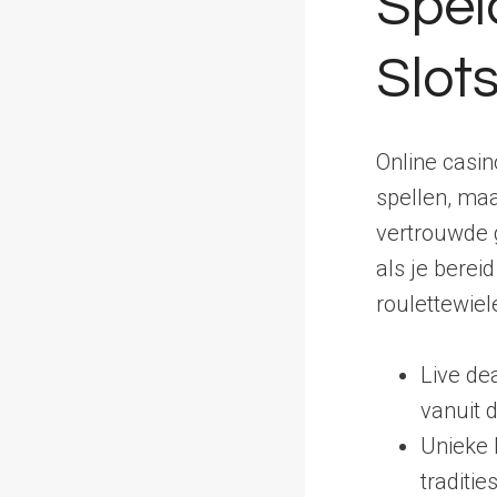
Spel
Slot
Online casi
spellen, maa
vertrouwde g
als je berei
roulettewiel
Live de
vanuit d
Unieke 
traditie