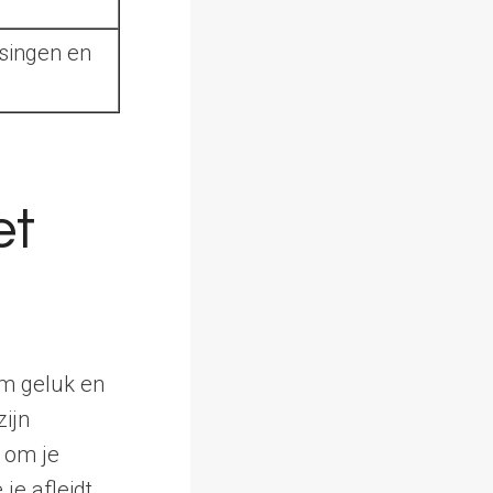
singen en
et
om geluk en
zijn
t om je
je afleidt