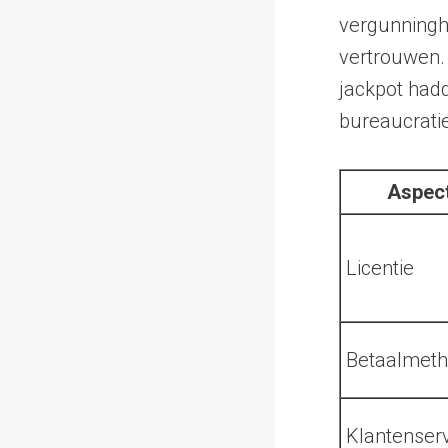
vergunningho
vertrouwen. 
jackpot had
bureaucratie
Aspec
Licentie
Betaalmet
Klantenser