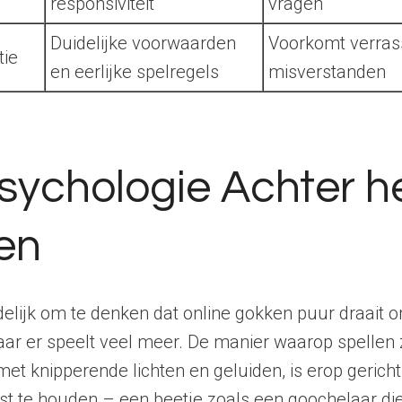
responsiviteit
vragen
Duidelijke voorwaarden
Voorkomt verras
tie
en eerlijke spelregels
misverstanden
sychologie Achter h
en
idelijk om te denken dat online gokken puur draait 
aar er speelt veel meer. De manier waarop spellen 
et knipperende lichten en geluiden, is erop gerich
t te houden – een beetje zoals een goochelaar die 