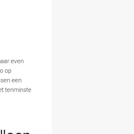
maar even
co op
ussen een
et tenminste